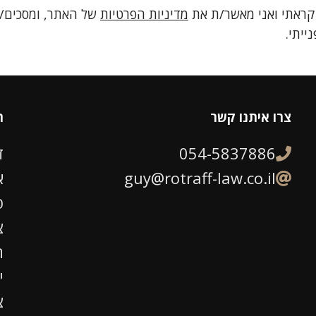
קראתי ואני מאשר/ת את
מדיניות הפרטיות
של האתר, ומסכים/ה
ייתי.
צרו איתנו קשר
ת
054-5837886
ד
guy@rotraff-law.co.il
א
פ
צ
ה
י
צ