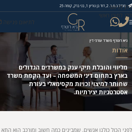
מגדל ב.ס.ר. 2, דוד בן גוריון 1, בני ברק, קומה 25
דלג לניווט
דלג לתוכן ראשי
לתיאום פגישה
גיא רוטרף משרד עורכי דין
אודות
מליווי והובלת תיקי ענק במשרדים הגדולים
בארץ בתחום דיני המשפחה – ועד הקמת משרד
שחותר למיצוי זכויות מקסימאלי בעזרת
אסטרטגיות יצירתיות.
לפני הכול כולנו אנשים, שמבינים כמה חשוב ומורכב הוא התא